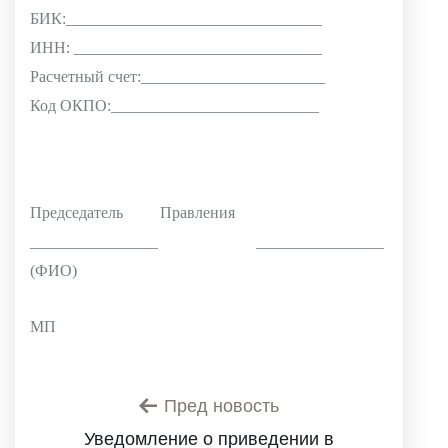
БИК:________________________________
ИНН: _______________________________
Расчетный счет:_______________________
Код ОКПО:__________________________
Председатель Правления
________________ ________________
(ФИО)
МП
Пред новость
Уведомление о приведении в