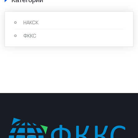
НАКСК
ФККС