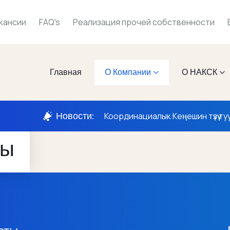
кансии
FAQ's
Реализация прочей собственности
Главная
О Компании
О НАКСК
Новости:
Координациалык Кеңешин түзүү ту
ты