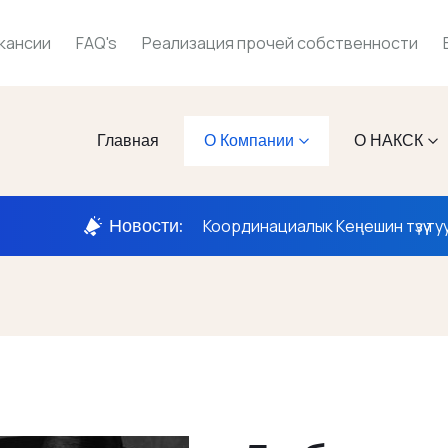
кансии
FAQ's
Реализация прочей собственности
Главная
О Компании
О НАКСК
Новости:
Координациалык Кеңешин түзүү ту